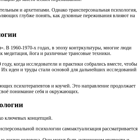
ательным и архетипами. Однако трансперсональная психология,
воляющих глубже понять, как духовные переживания влияют на
логии
. В 1960-1970-х годах, в эпоху контркультуры, многие люди
ак медитация, йога и различные трансовые техники.
оду, когда исследователи и практики собрались вместе, чтобы
. Их идеи и труды стали основой для дальнейших исследований
кующих психотерапевтов и коучей. Это направление продолжает
 своё понимание себя и окружающих.
ологии
ко ключевых концепций.
рансперсональной психологии самоактуализация рассматривается
ью жизни человека. Они могут быть источником мудрости и