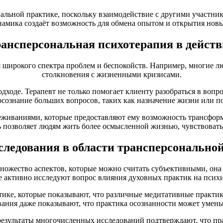
нальной практике, поскольку взаимодействие с другими участник
намика создаёт возможность для обмена опытом и открытия нов
ансперсональная психотерапия в дейст
я широкого спектра проблем и беспокойств. Например, многие 
столкновения с жизненными кризисами.
дходе. Терапевт не только помогает клиенту разобраться в вопро
сознание больших вопросов, таких как назначение жизни или п
реживаниями, которые предоставляют ему возможность трансформ
ь позволяет людям жить более осмысленной жизнью, чувствовать
ледования в области трансперсонально
множество аспектов, которые можно считать субъективными, она
е активно исследуют вопрос влияния духовных практик на психи
ике, которые показывают, что различные медитативные практики
вания даже показывают, что практика осознанности может умень
, результаты многочисленных исследований подтверждают, что п