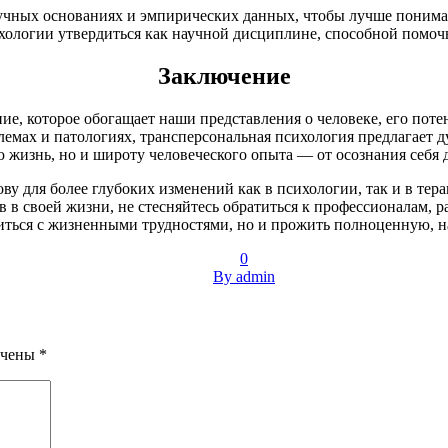
учных основаниях и эмпирических данных, чтобы лучше понима
хологии утвердиться как научной дисциплине, способной помочь
Заключение
е, которое обогащает наши представления о человеке, его поте
мах и патологиях, трансперсональная психология предлагает 
ю жизнь, но и широту человеческого опыта — от осознания себя 
ву для более глубоких изменений как в психологии, так и в тер
в в своей жизни, не стесняйтесь обратиться к профессионалам, 
виться с жизненными трудностями, но и прожить полноценную,
0
By admin
ечены
*