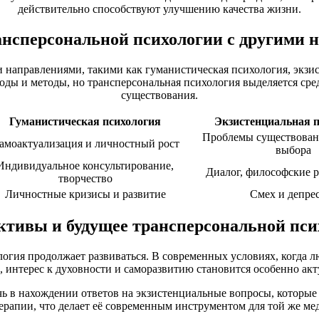
действительно способствуют улучшению качества жизни.
ансперсональной психологии с другими 
и направлениями, такими как гуманистическая психология, экз
оды и методы, но трансперсональная психология выделяется сре
существования.
Гуманистическая психология
Экзистенциальная 
Проблемы существован
амоактуализация и личностный рост
выбора
Индивидуальное консультирование,
Диалог, философские 
творчество
Личностные кризисы и развитие
Смех и депре
ктивы и будущее трансперсональной пси
ология продолжает развиваться. В современных условиях, когда
, интерес к духовности и саморазвитию становится особенно ак
ь в нахождении ответов на экзистенциальные вопросы, которые 
ерапии, что делает её современным инструментом для той же ме