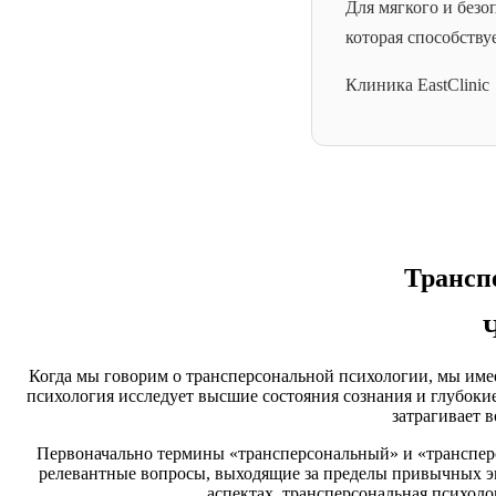
Для мягкого и безо
которая способству
Клиника EastClinic
Трансп
Когда мы говорим о трансперсональной психологии, мы имее
психология исследует высшие состояния сознания и глубокие
затрагивает 
Первоначально термины «трансперсональный» и «трансперсо
релевантные вопросы, выходящие за пределы привычных э
аспектах, трансперсональная психол