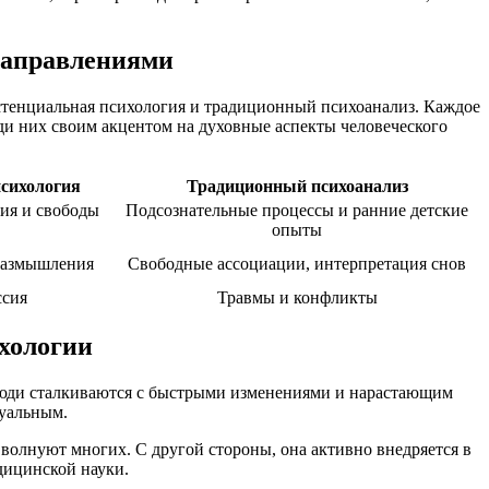
направлениями
истенциальная психология и традиционный психоанализ. Каждое
ди них своим акцентом на духовные аспекты человеческого
психология
Традиционный психоанализ
ия и свободы
Подсознательные процессы и ранние детские
опыты
размышления
Свободные ассоциации, интерпретация снов
ссия
Травмы и конфликты
хологии
 люди сталкиваются с быстрыми изменениями и нарастающим
туальным.
волнуют многих. С другой стороны, она активно внедряется в
дицинской науки.