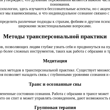
понимания.
ихологии, здесь изучаются бессознательные аспекты, но с акце
все мы взаимосвязаны, и что индивидуальное сознание связано
ределить различные подходы к страхам, фобиям и другим психо
широкими экзистенциальными вопросами.
Методы трансперсональной практики
в, позволяющих людям глубже узнать себя и продвинуться на п
о более сложных инструментов, таких как работа с образами и т
Медитация
ых методов в трансперсональной практике. Существует множес
я позволяет наладить связь с глубинными уровнями сознания и 
Транс и осознанные сны
ененные состояния сознания. Работа с образами в трансе может 
 что он спит и может управлять сновидением, дают возможность 
Групповая терапия