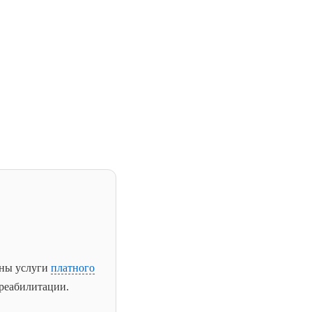
пны услуги
платного
реабилитации.