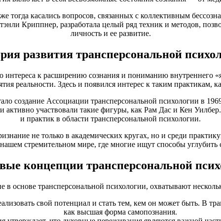
е тогда касались вопросов, связанных с коллективным бессозн
Стэнли Криппнер, разработала целый ряд техник и методов, поз
личность и ее развитие.
рия развития трансперсональной психо
о интереса к расширению сознания и пониманию внутреннего «я»
тия реальности. Здесь и появился интерес к таким практикам, к
ало создание Ассоциации трансперсональной психологии в 1969 г
и активно участвовали такие фигуры, как Рам Дас и Кен Уилбер
и практик в области трансперсональной психологии.
изнание не только в академических кругах, но и среди практи
в нашем стремительном мире, где многие ищут способы углубить
вые концепции трансперсональной псих
е в основе трансперсональной психологии, охватывают несколь
ализовать свой потенциал и стать тем, кем он может быть. В т
как высшая форма самопознания.
я утверждает, что духовные переживания являются важной част