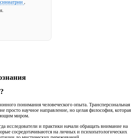
осиниатрии
,
я.
ознания
?
ционного понимания человеческого опыта. Трансперсональная
не просто научное направление, но целая философия, которая
жающим миром.
гда исследователи и практики начали обращать внимание на
орые сосредотачиваются на личных и психопатологических
дитации до мистических переживаний.