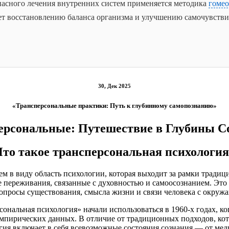
пасного лечения внутренних систем применяется методика
гоме
ет восстановлению баланса организма и улучшению самочувстви
30, Дек 2025
«Трансперсональные практики: Путь к глубинному самопознанию»
ерсональные: Путешествие в Глубины С
Что такое трансперсональная психология
м в виду область психологии, которая выходит за рамки тради
 переживания, связанные с духовностью и самоосознанием. Это 
вопросы существования, смысла жизни и связи человека с окру
нальная психология» начали использоваться в 1960-х годах, ко
мпирических данных. В отличие от традиционных подходов, кот
огия включает в себя всевозможные состояния сознания — от ме