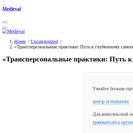
Skip
Medieval
to
content
Home
/
Uncategorized
/
«Трансперсональные практики: Путь к глубинному само
«Трансперсональные практики: Путь к
Узнайте больше про
центр остеопатии
Для комплексной п
травматолога орто